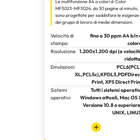
Le multifunzione A4 a colori d-Color
MF3023-MF3024, da 30 pagine al minuto,
sono progettate per soddisfare le esigenze
dei gruppi di lavoro di medie dimensioni.
Velocità di
fino a 30 ppm A4 b/n 
stampa
color
Risoluzione
1.200x1.200 dpi (a velocit
ridotta
Emulazioni
PCL6(PCL
XL,PCL5c),KPDL3,PDFDirec
Print, XPS Direct Prin
Sistemi
Tutti i sistemi operativ
operativi
Windows attuali, Mac OS 
Versione 10.8 o superiore
UNIX, LINU