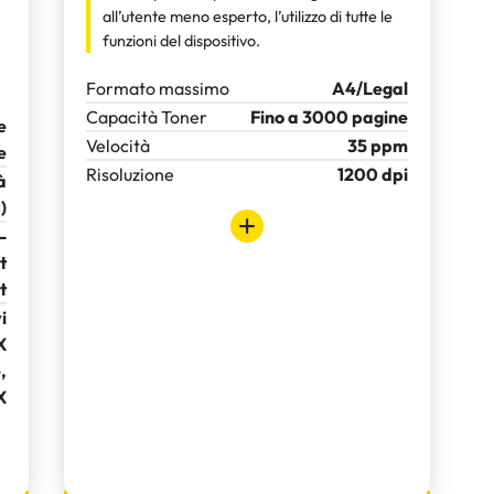
all’utente meno esperto, l’utilizzo di tutte le
funzioni del dispositivo.
Formato massimo
A4/Legal
Capacità Toner
Fino a 3000 pagine
e
Velocità
35 ppm
e
Risoluzione
1200 dpi
à
)
-
t
t
i
X
,
X