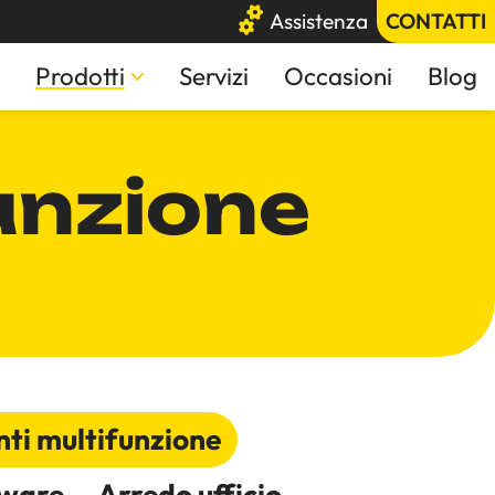
Assistenza
CONTATTI
Prodotti
Servizi
Occasioni
Blog
unzione
ti multifunzione
tware
Arredo ufficio