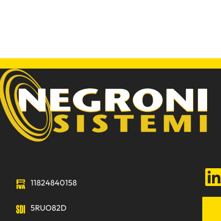
LinkedIn
11824840158
5RUO82D