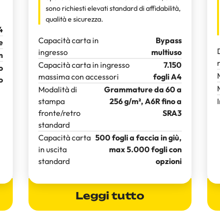
sono richiesti elevati standard di affidabilità,
qualità e sicurezza.
4
Capacità carta in
Bypass
e
ingresso
multiuso
m
Capacità carta in ingresso
7.150
o
massima con accessori
fogli A4
o
Modalità di
Grammature da 60 a
stampa
256 g/m², A6R fino a
fronte/retro
SRA3
standard
Capacità carta
500 fogli a faccia in giù,
in uscita
max 5.000 fogli con
standard
opzioni
Leggi tutto