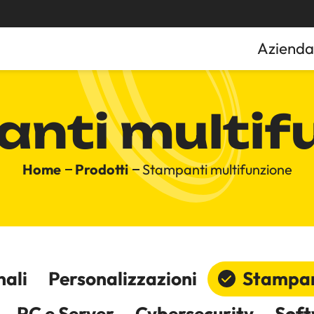
Azienda
nti multif
Home
Prodotti
Stampanti multifunzione
nali
Personalizzazioni
Stampan
PC e Server
Cybersecurity
Sof