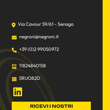
Via Cavour 59/61 - Senago
negroni@negroni.it
+39 (0)2 99050972
11824840158
5RUO82D
LinkedIn
RICEVI I NOSTRI