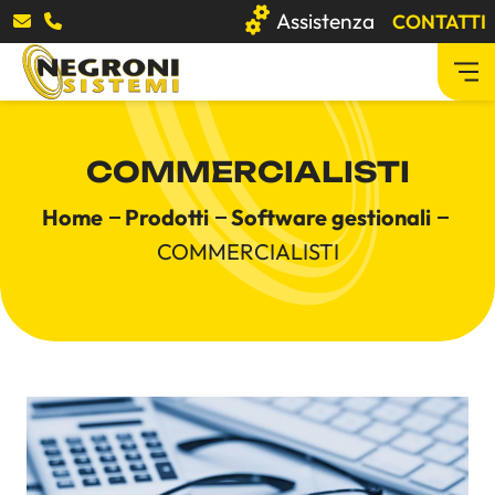
Assistenza
CONTATTI
Azienda
COMMERCIALISTI
Prodotti
Home
Prodotti
Software gestionali
COMMERCIALISTI
Software gestionali
Stampanti multifunzione
Registratori di cassa
PC e Server
Cybersecurity
Software
Arredo ufficio
Distruggi documenti