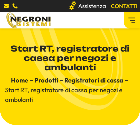
Assistenza
CONTATTI
Azienda
Start RT, registratore di
cassa per negozi e
Prodotti
ambulanti
Software gestionali
Home
Prodotti
Registratori di cassa
Stampanti multifunzione
Start RT, registratore di cassa per negozi e
Registratori di cassa
ambulanti
PC e Server
Cybersecurity
Software
Arredo ufficio
Distruggi documenti