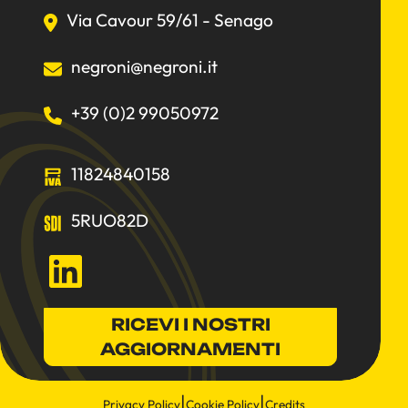
Via Cavour 59/61 - Senago
negroni@negroni.it
+39 (0)2 99050972
11824840158
5RUO82D
LinkedIn
RICEVI I NOSTRI
AGGIORNAMENTI
Privacy Policy
Cookie Policy
Credits