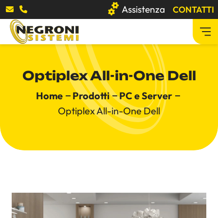
Assistenza
CONTATTI
Azienda
Optiplex All-in-One Dell
Prodotti
Home
Prodotti
PC e Server
Optiplex All-in-One Dell
Software gestionali
Stampanti multifunzione
Registratori di cassa
PC e Server
Cybersecurity
Software
Arredo ufficio
Distruggi documenti